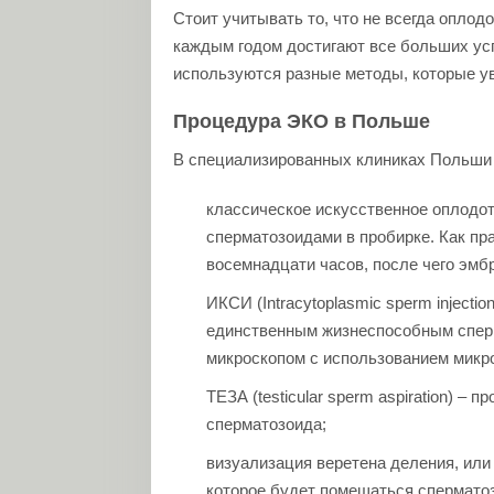
Стоит учитывать то, что не всегда оплод
каждым годом достигают все больших усп
используются разные методы, которые у
Процедура ЭКО в Польше
В специализированных клиниках Польши
классическое искусственное оплодот
сперматозоидами в пробирке. Как пр
восемнадцати часов, после чего эмб
ИКСИ (Intracytoplasmic sperm injecti
единственным жизнеспособным сперм
микроскопом с использованием микро
ТЕЗА (testicular sperm aspiration) –
сперматозоида;
визуализация веретена деления, или S
которое будет помещаться спермато