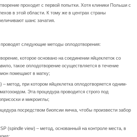
отворение проходит с первой попытки. Хотя клиники Польши с
ехов в этой области. К тому же в центрах страны
величивают шанс зачатия.
 проводят следующие методы оплодотворения:
ворение, которое основано на соединении яйцеклеток со
авило, такое оплодотворение осуществляется в течение
рион помещают в матку;
on) – метод, при котором яйцеклетка оплодотворяется одним-
атозоидом. Эта процедура проводится строго под
присоски и микроиглы;
 процедура посредством биопсии яичка, чтобы произвести забор
P (spindle view) – метод, основанный на контроле места, в
зоид;