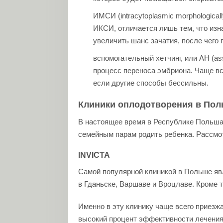
ИМСИ (intracytoplasmic morphоlogicаll
ИКСИ, отличается лишь тем, что изн
увеличить шанс зачатия, после чего
вспомогательный хетчинг, или АН (ass
процесс переноса эмбриона. Чаще вс
если другие способы бессильны.
Клиники оплодотворения в По
В настоящее время в Республике Польша
семейным парам родить ребенка. Рассмот
INVICTA
Самой популярной клиникой в Польше явл
в Гданьске, Варшаве и Вроцлаве. Кроме 
Именно в эту клинику чаще всего приезжа
высокий процент эффективности лечени