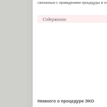
связанные с проведением процедуры в эт
Содержание
Немного о процедуре ЭКО
Процедура ЭКО в Польше
Клиники оплодотворения в Польше
INVICTA
BOCIAN
GAMETA
Как оформить визу для лечения в 
Немного о процедуре ЭКО