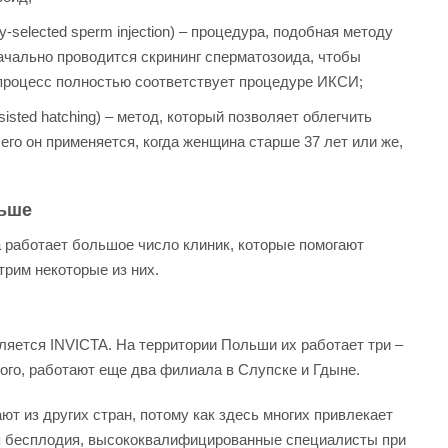
y-selectеd sperm injеction) – процедура, подобная методу
ачально проводится скрининг сперматозоида, чтобы
 процесс полностью соответствует процедуре ИКСИ;
isted hatching) – метод, который позволяет облегчить
его он применяется, когда женщина старше 37 лет или же,
льше
 работает большое число клиник, которые помогают
рим некоторые из них.
яется INVICTA. На территории Польши их работает три –
того, работают еще два филиала в Слупске и Гдыне.
ют из других стран, потому как здесь многих привлекает
я бесплодия, высококвалифицированные специалисты при