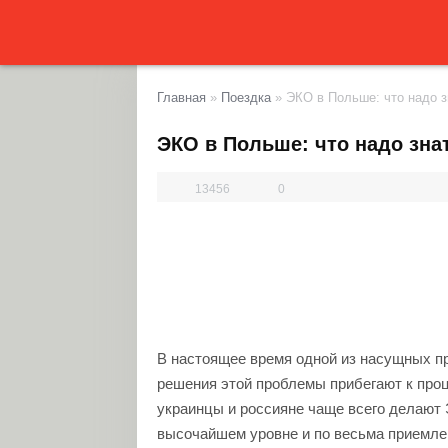
Главная
»
Поездка
»
ЭКО в Польше: что надо з
ЭКО в Польше: что надо зна
13456
0
В настоящее время одной из насущных п
решения этой проблемы прибегают к про
украинцы и россияне чаще всего делают 
высочайшем уровне и по весьма приемле