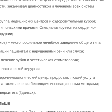
сти, заканчивая диагностикой и лечением всех систем
 группа медицинских центров и оздоровительный курорт,
и польскими врачами. Специализируется на сердечно-
рургии;
раков) – многопрофильное лечебное заведение общего типа;
тации пациентам с нарушениями речи или слуха;
 лечение зубов и эстетическая стоматология;
 пластической хирургии;
ушеро-гинекологический центр, предоставляющий услуги
, а также лечения бесплодия инновационными методами;
верситета (Гданьск).
льше
проживающие в Польше, имеют право на получение и