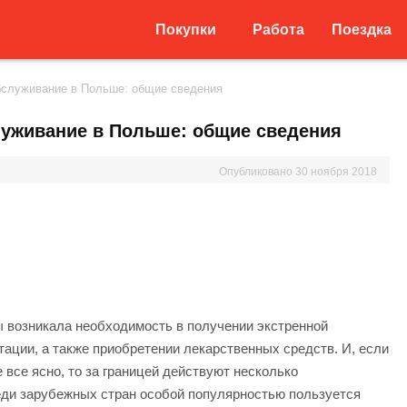
Покупки
Работа
Поездка
бслуживание в Польше: общие сведения
луживание в Польше: общие сведения
Опубликовано
30 ноября 2018
ы возникала необходимость в получении экстренной
ации, а также приобретении лекарственных средств.
И, если
 все ясно, то за границей действуют несколько
еди зарубежных стран особой популярностью пользуется