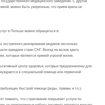
государственного медицинского заведения. С другой
никой, можно быть уверенным, что прием врача не
слуг в Польше можно обращаться в:
 экстренного реагирования медиков несколько
выкли граждане стран СНГ. Выезд на вызов здесь
ях, которые являются прямой угрозой жизни.
ьтативный центр здоровья, которые предназначены для
 нуждаются в специальной помощи или первичной
требующих быстрой помощи (роды, травмы и т.п.).
ет помнить, что страхование покрывает услуги по
ому за определенные работы пациенту придется вносить