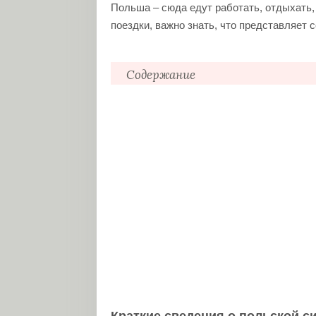
Польша – сюда едут работать, отдыхать,
поездки, важно знать, что представляет
Содержание
Краткие сведения о польской систе
Причины популярности польской м
Где получить помощь?
Оформление больничного в Польше
Вызов неотложки
Детская медицина
Необходимые документы