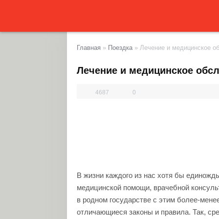
Главная
»
Поездка
»
Лечение и медицинское о
Лечение и медицинское обс
4687
0
В жизни каждого из нас хотя бы единожд
медицинской помощи, врачебной консульт
в родном государстве с этим более-менее
отличающиеся законы и правила. Так, ср