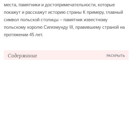
места, памятники и достопримечательности, которые
покажут и расскажут историю страны
К примеру, главный
символ польской столицы – памятник известному
польскому королю Сигизмунду III, правившему страной на
протяжении 45 лет.
Содержание
РАСКРЫТЬ
История памятника
Как выглядит колонна
Где находится и как добраться?
Какие достопримечательности рядом с колонной?