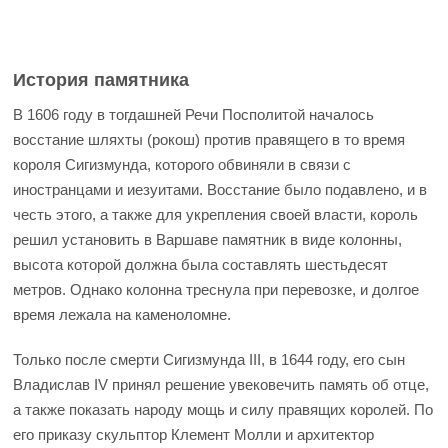
История памятника
В 1606 году в тогдашней Речи Посполитой началось
восстание шляхты (рокош) против правящего в то время
короля Сигизмунда, которого обвиняли в связи с
иностранцами и иезуитами. Восстание было подавлено, и в
честь этого, а также для укрепления своей власти, король
решил установить в Варшаве памятник в виде колонны,
высота которой должна была составлять шестьдесят
метров. Однако колонна треснула при перевозке, и долгое
время лежала на каменоломне.
Только после смерти Сигизмунда III, в 1644 году, его сын
Владислав IV принял решение увековечить память об отце,
а также показать народу мощь и силу правящих королей. По
его приказу скульптор Клемент Молли и архитектор