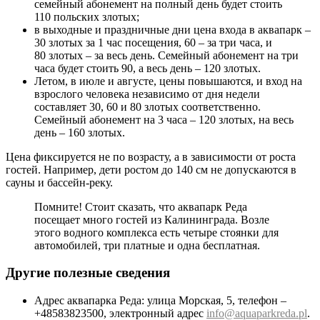
семейный абонемент на полный день будет стоить
110 польских злотых;
в выходные и праздничные дни цена входа в аквапарк –
30 злотых за 1 час посещения, 60 – за три часа, и
80 злотых – за весь день. Семейный абонемент на три
часа будет стоить 90, а весь день – 120 злотых.
Летом, в июле и августе, цены повышаются, и вход на
взрослого человека независимо от дня недели
составляет 30, 60 и 80 злотых соответственно.
Семейный абонемент на 3 часа – 120 злотых, на весь
день – 160 злотых.
Цена фиксируется не по возрасту, а в зависимости от роста
гостей. Например, дети ростом до 140 см не допускаются в
сауны и бассейн-реку.
Помните! Стоит сказать, что аквапарк Реда
посещает много гостей из Калининграда. Возле
этого водного комплекса есть четыре стоянки для
автомобилей, три платные и одна бесплатная.
Другие полезные сведения
Адрес аквапарка Реда: улица Морская, 5, телефон –
+48583823500, электронный адрес
info@aquaparkreda.pl
.