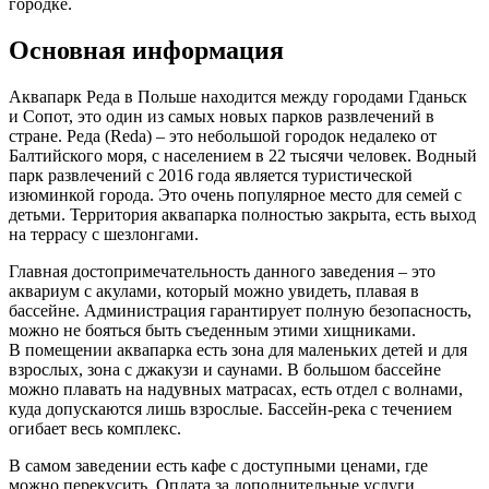
городке.
Основная информация
Аквапарк Реда в Польше находится между городами Гданьск
и Сопот, это один из самых новых парков развлечений в
стране. Реда (Reda) – это небольшой городок недалеко от
Балтийского моря, с населением в 22 тысячи человек. Водный
парк развлечений с 2016 года является туристической
изюминкой города. Это очень популярное место для семей с
детьми. Территория аквапарка полностью закрыта, есть выход
на террасу с шезлонгами.
Главная достопримечательность данного заведения – это
аквариум с акулами, который можно увидеть, плавая в
бассейне. Администрация гарантирует полную безопасность,
можно не бояться быть съеденным этими хищниками.
В помещении аквапарка есть зона для маленьких детей и для
взрослых, зона с джакузи и саунами. В большом бассейне
можно плавать на надувных матрасах, есть отдел с волнами,
куда допускаются лишь взрослые. Бассейн-река с течением
огибает весь комплекс.
В самом заведении есть кафе с доступными ценами, где
можно перекусить. Оплата за дополнительные услуги