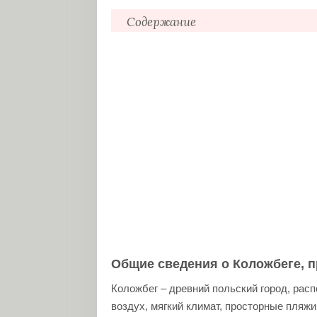
Содержание
Общие сведения о Коложбеге, причи
Необходимые документы для отдыха 
Обзор услуг санатория Балтык
Стоимость санаторно-курортного ле
Общие сведения о Коложбеге, 
Коложбег – древний польский город, ра
воздух, мягкий климат, просторные пляжи