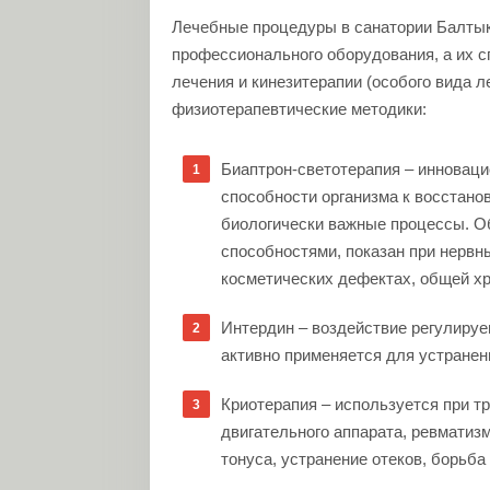
Лечебные процедуры в санатории Балты
профессионального оборудования, а их с
лечения и кинезитерапии (особого вида 
физиотерапевтические методики:
Биаптрон-светотерапия – инновац
способности организма к восстано
биологически важные процессы. 
способностями, показан при нервн
косметических дефектах, общей х
Интердин – воздействие регулиру
активно применяется для устранен
Криотерапия – используется при т
двигательного аппарата, ревматиз
тонуса, устранение отеков, борьб