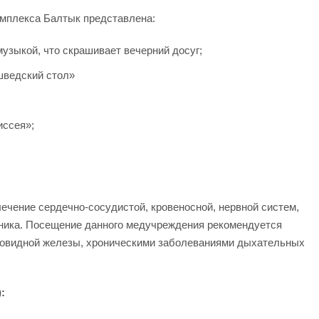
омплекса Балтык представлена:
музыкой, что скрашивает вечерний досуг;
шведский стол»
иссея»;
чение сердечно-сосудистой, кровеносной, нервной систем,
чника. Посещение данного медучреждения рекомендуется
товидной железы, хроническими заболеваниями дыхательных
: