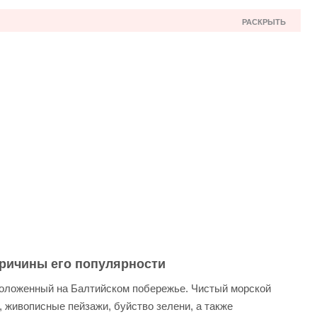
РАСКРЫТЬ
ны его популярности
в Kolobrzeg Baltyk
чения
причины его популярности
сположенный на Балтийском побережье. Чистый морской
, живописные пейзажи, буйство зелени, а также