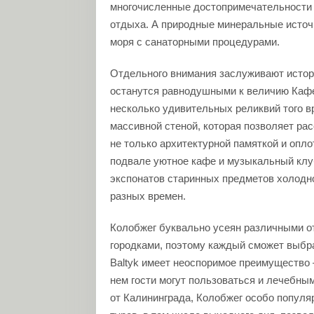
многочисленные достопримечательности 
отдыха. А природные минеральные источн
моря с санаторными процедурами.
Отдельного внимания заслуживают истори
останутся равнодушными к величию Кафе
несколько удивительных реликвий того вр
массивной стеной, которая позволяет ра
не только архитектурной памяткой и опло
подвале уютное кафе и музыкальный клу
экспонатов старинных предметов холодно
разных времен.
Колобжег буквально усеян различными о
городками, поэтому каждый сможет выбра
Baltyk имеет неоспоримое преимущество 
нем гости могут пользоваться и лечебным
от Калининграда, Колобжег особо популя