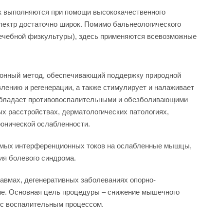
к выполняются при помощи высококачественного
пектр достаточно широк. Помимо бальнеологического
лечебной физкультуры), здесь применяются всевозможные
ионный метод, обеспечивающий поддержку природной
влению и регенерации, а также стимулирует и налаживает
Обладает противовоспалительными и обезболивающими
ых расстройствах, дерматологических патологиях,
ронической ослабленности.
емых интерференционных токов на ослабленные мышцы,
ия болевого синдрома.
равмах, дегенеративных заболеваниях опорно-
ме. Основная цель процедуры – снижение мышечного
а с воспалительным процессом.