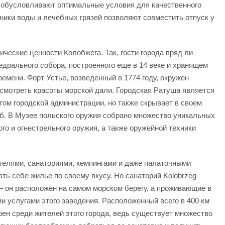
обусловливают оптимальные условия для качественного
ики воды и лечебных грязей позволяют совместить отпуск у
ческие ценности Колобжега. Так, гости города вряд ли
дрального собора, построенного еще в 14 веке и хранящем
емени. Форт Устье, возведенный в 1774 году, окружен
ссмотреть красоты морской дали. Городская Ратуша является
том городской администрации, но также скрывает в своем
б. В Музее польского оружия собрано множество уникальных
го и огнестрельного оружия, а также оружейной техники
телями, санаториями, кемпингами и даже палаточными
ть себе жилье по своему вкусу. Но санаторий Kolobrzeg
– он расположен на самом морском берегу, а проживающие в
и услугами этого заведения. Расположенный всего в 400 км
рен среди жителей этого города, ведь существует множество