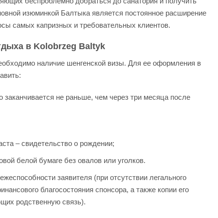
оляющих беспроблемно добраться до санатория и получить
сновной изюминкой Балтыка является постоянное расширение
осы самых капризных и требовательных клиентов.
ыха в Kolobrzeg Baltyk
еобходимо наличие шенгенской визы. Для ее оформления в
авить:
го заканчивается не раньше, чем через три месяца после
аста – свидетельство о рождении;
товой белой бумаге без овалов или уголков.
жеспособности заявителя (при отсутствии легального
инансового благосостояния спонсора, а также копии его
щих родственную связь).