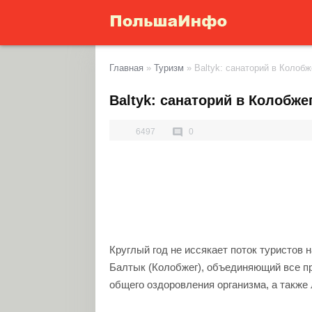
Главная
»
Туризм
»
Baltyk: санаторий в Колобж
Baltyk: санаторий в Колобже
6497
0
Круглый год не иссякает поток туристов
Балтык (Колобжег)
, объединяющий все п
общего оздоровления организма, а также 