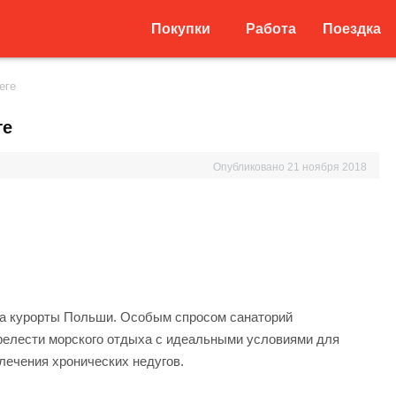
Покупки
Работа
Поездка
еге
ге
Опубликовано
21 ноября 2018
 на курорты Польши. Особым спросом санаторий
релести морского отдыха с идеальными условиями для
лечения хронических недугов.