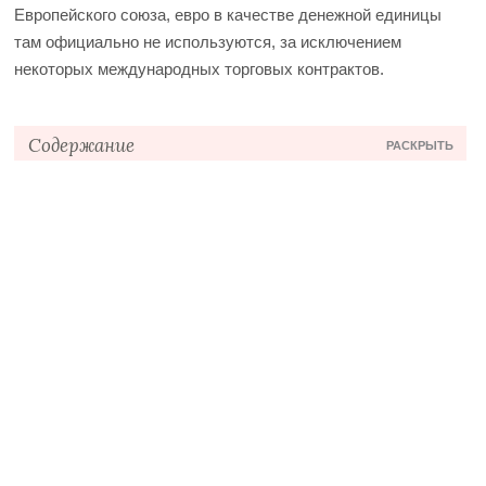
Европейского союза, евро в качестве денежной единицы
там официально не используются, за исключением
некоторых международных торговых контрактов.
Содержание
РАСКРЫТЬ
Историческая справка
Сведения о денежных единицах
Обменные операции
Коллекционирование монет