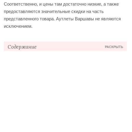
Соответственно, и цены там достаточно низкие, а также
предоставляются значительные скидки на часть
представленного товара. Аутлеты Варшавы не являются
исключением.
Содержание
РАСКРЫТЬ
Особенности таких магазинов
Рекомендации для шопинга
Список магазинов
Fashion House
Фэктори Урсус
Фактори Аннополь
Как выгоднее покупать